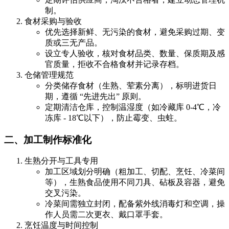
制。
食材采购与验收
优先选择新鲜、无污染的食材，避免采购过期、变
质或三无产品。
设立专人验收，核对食材品类、数量、保质期及感
官质量，拒收不合格食材并记录存档。
仓储管理规范
分类储存食材（生熟、荤素分离），标明进货日
期，遵循 “先进先出” 原则。
定期清洁仓库，控制温湿度（如冷藏库 0-4℃，冷
冻库 - 18℃以下），防止霉变、虫蛀。
二、加工制作标准化
生熟分开与工具专用
加工区域划分明确（粗加工、切配、烹饪、冷菜间
等），生熟食品使用不同刀具、砧板及容器，避免
交叉污染。
冷菜间需独立封闭，配备紫外线消毒灯和空调，操
作人员需二次更衣、戴口罩手套。
烹饪温度与时间控制