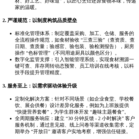
材、好工艺、好味道”，以匠心烹饪还原食物本味，传递
家的温暖。
2. 严谨规范：以制度构筑品质壁垒
标准化管理体系：制定覆盖采购、加工、仓储、服务的
全流程操作规范，如食材验收 “三查三验”（查资质、查
日期、查质量；验感官、验包装、验检测报告），厨房
操作 “色标管理”（不同用途厨具以颜色区分）。
数字化监管支撑：引入智能管理系统，实现食材溯源一
键可查、库存周转动态预警、员工培训在线考核，以科
技手段提升管理精度。
3. 服务至上：以需求驱动体验升级
定制化解决方案：针对不同场景（如企业食堂、学校餐
饮、展会供餐）设计差异化服务，例如为上班族提供
“快捷营养套餐”，为学生群体开发 “趣味主题餐食”。
全周期服务响应：建立 “30 分钟反馈 - 2 小时解决” 客户
服务机制，通过意见箱、线上问卷等渠道收集需求，定
期举办 “开放日” 邀请客户实地考察，增强信任链接。