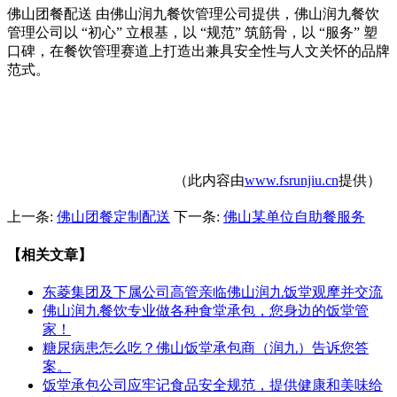
佛山团餐配送 由佛山润九餐饮管理公司提供，佛山润九餐饮
管理公司以 “初心” 立根基，以 “规范” 筑筋骨，以 “服务” 塑
口碑，在餐饮管理赛道上打造出兼具安全性与人文关怀的品牌
范式。
（此内容由
www.fsrunjiu.cn
提供）
上一条:
佛山团餐定制配送
下一条:
佛山某单位自助餐服务
【相关文章】
东菱集团及下属公司高管亲临佛山润九饭堂观摩并交流
佛山润九餐饮专业做各种食堂承包，您身边的饭堂管
家！
糖尿病患怎么吃？佛山饭堂承包商（润九）告诉您答
案。
饭堂承包公司应牢记食品安全规范，提供健康和美味给