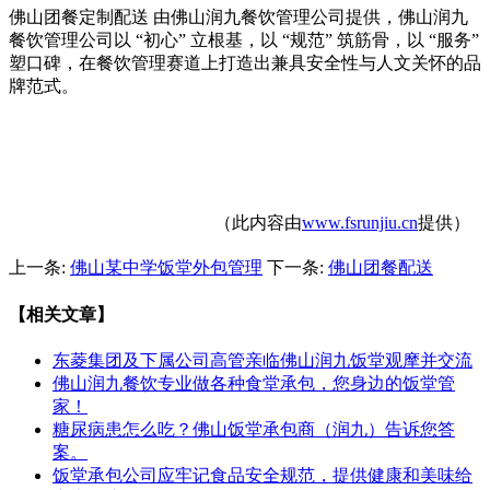
佛山团餐定制配送 由佛山润九餐饮管理公司提供，佛山润九
餐饮管理公司以 “初心” 立根基，以 “规范” 筑筋骨，以 “服务”
塑口碑，在餐饮管理赛道上打造出兼具安全性与人文关怀的品
牌范式。
（此内容由
www.fsrunjiu.cn
提供）
上一条:
佛山某中学饭堂外包管理
下一条:
佛山团餐配送
【相关文章】
东菱集团及下属公司高管亲临佛山润九饭堂观摩并交流
佛山润九餐饮专业做各种食堂承包，您身边的饭堂管
家！
糖尿病患怎么吃？佛山饭堂承包商（润九）告诉您答
案。
饭堂承包公司应牢记食品安全规范，提供健康和美味给