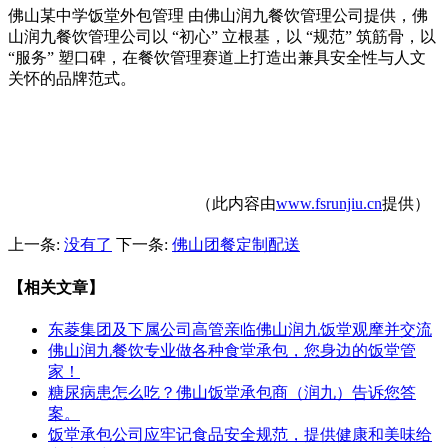
佛山某中学饭堂外包管理 由佛山润九餐饮管理公司提供，佛
山润九餐饮管理公司以 “初心” 立根基，以 “规范” 筑筋骨，以
“服务” 塑口碑，在餐饮管理赛道上打造出兼具安全性与人文
关怀的品牌范式。
（此内容由
www.fsrunjiu.cn
提供）
上一条:
没有了
下一条:
佛山团餐定制配送
【相关文章】
东菱集团及下属公司高管亲临佛山润九饭堂观摩并交流
佛山润九餐饮专业做各种食堂承包，您身边的饭堂管
家！
糖尿病患怎么吃？佛山饭堂承包商（润九）告诉您答
案。
饭堂承包公司应牢记食品安全规范，提供健康和美味给